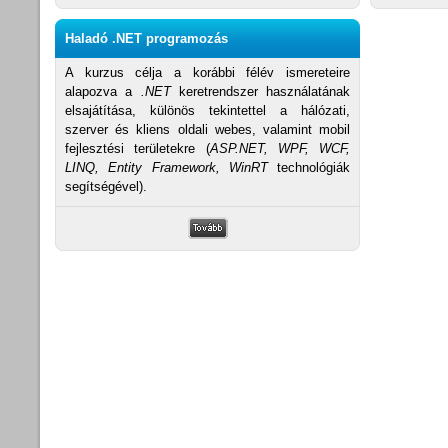
Haladó .NET programozás
A kurzus célja a korábbi félév ismereteire
alapozva a
.NET
keretrendszer használatának
elsajátítása, különös tekintettel a hálózati,
szerver és kliens oldali webes, valamint mobil
fejlesztési területekre (
ASP.NET, WPF, WCF,
LINQ, Entity Framework, WinRT
technológiák
segítségével).