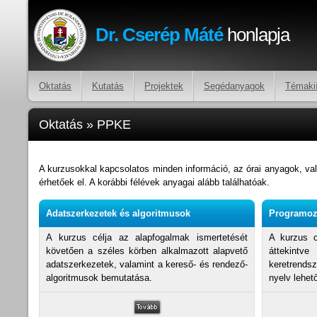
Dr. Cserép Máté
honlapja
Oktatás
Kutatás
Projektek
Segédanyagok
Témaki
Oktatás
»
PPKE
A kurzusokkal kapcsolatos minden információ, az órai anyagok, v
érhetőek el. A korábbi félévek anyagai alább találhatóak.
Adatszerkezetek és algoritmusok
Programoz
A kurzus célja az alapfogalmak ismertetését
A kurzus c
követően a széles körben alkalmazott alapvető
áttekin
adatszerkezetek, valamint a kereső- és rendező-
keretrends
algoritmusok bemutatása.
nyelv lehet